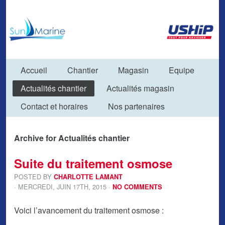
Accueil
Chantier
Magasin
Equipe
Actualités chantier
Actualités magasin
Contact et horaires
Nos partenaires
Archive for Actualités chantier
Suite du traitement osmose
POSTED BY
CHARLOTTE LAMANT
· MERCREDI
,
JUIN
17
TH
,
2015
·
NO COMMENTS
Voici l’avancement du traitement osmose :